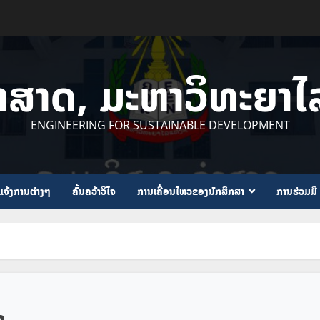
ຳສາດ, ມະຫາວິທະຍາ
ENGINEERING FOR SUSTAINABLE DEVELOPMENT
ແຈ້ງການຕ່າງໆ
ຄົ້ນຄວ້າວິໄຈ
ການເຄື່ອນໄຫວຂອງນັກສຶກສາ
ການຮ່ວມມື
ງ