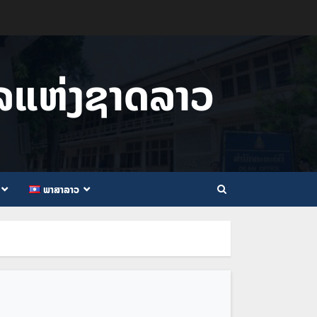
ໄລແຫ່ງຊາດລາວ
ພາສາລາວ