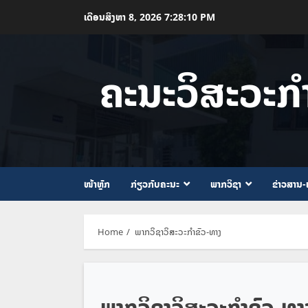
Skip
ເດືອນສິງຫາ 8, 2026
7:28:10 PM
to
content
ຄະນະວິສະວະກ
ໜ້າຫຼັກ
ກ່ຽວກັບຄະນະ
ພາກວິຊາ
ຂ່າວສານ-
Home
ພາກວິຊາວິສະວະກຳຂົວ-ທາງ
ພາກວິຊາວິສະວະກຳຂົວ-ທາ