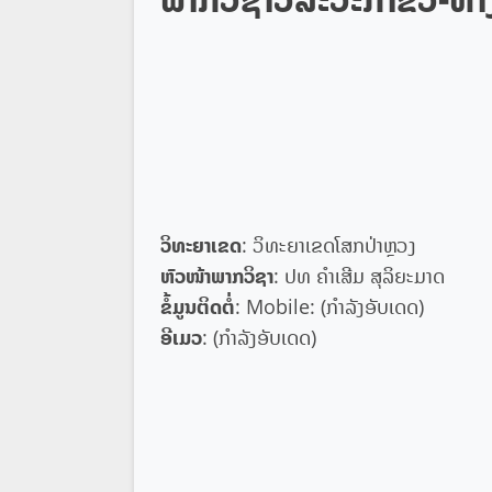
ວິທະຍາເຂດ
: ວິທະຍາເຂດໂສກປ່າຫຼວງ
ຫົວໜ້າພາກວິຊາ
: ປທ ຄຳເສີມ ສຸລິຍະມາດ
ຂໍ້ມູນຕິດຕໍ່
: Mobile: (ກໍາລັງອັບເດດ)
ອີເມວ
: (ກໍາລັງອັບເດດ)