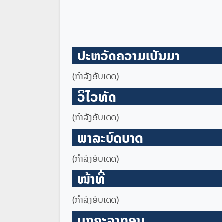
ປະຫວັດຄວາມເປັນມາ
(ກໍາລັງອັບເດດ)
ວິໄວທັດ
(ກໍາລັງອັບເດດ)
ພາລະບົດບາດ
(ກໍາລັງອັບເດດ)
ໜ້າທີ່
(ກໍາລັງອັບເດດ)
ບຸກຄະລາກອນ