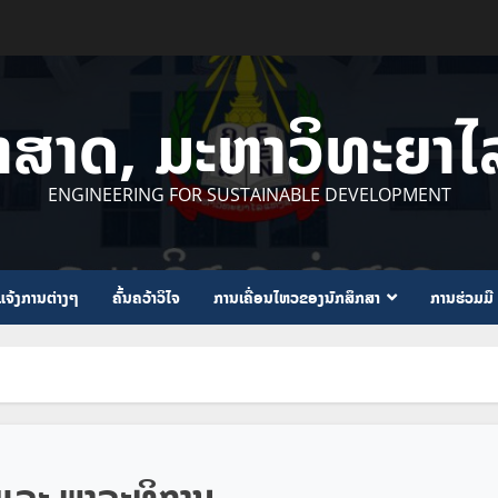
ຳສາດ, ມະຫາວິທະຍາ
ENGINEERING FOR SUSTAINABLE DEVELOPMENT
ແຈ້ງການຕ່າງໆ
ຄົ້ນຄວ້າວິໄຈ
ການເຄື່ອນໄຫວຂອງນັກສຶກສາ
ການຮ່ວມມື
ງ ແລະ ພາລະທິການ