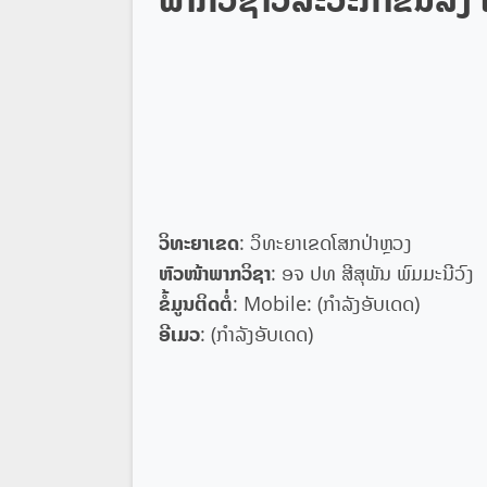
ວິທະຍາເຂດ
: ວິທະຍາເຂດໂສກປ່າຫຼວງ
ຫົວໜ້າພາກວິຊາ
: ອຈ ປທ ສີສຸພັນ ພົມມະນີວົງ
ຂໍ້ມູນຕິດຕໍ່
: Mobile: (ກໍາລັງອັບເດດ)
ອີເມວ
: (ກໍາລັງອັບເດດ)