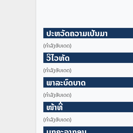
ປະຫວັດຄວາມເປັນມາ
(ກໍາລັງອັບເດດ)
ວິໄວທັດ
(ກໍາລັງອັບເດດ)
ພາລະບົດບາດ
(ກໍາລັງອັບເດດ)
ໜ້າທີ່
(ກໍາລັງອັບເດດ)
ບຸກຄະລາກອນ