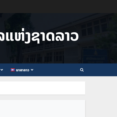
ໄລແຫ່ງຊາດລາວ
ພາສາລາວ