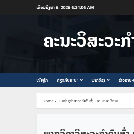
Skip
ເດືອນສິງຫາ 6, 2026
6:34:07 AM
to
content
ຄະນະວິສະວະກ
ໜ້າຫຼັກ
ກ່ຽວກັບຄະນະ
ພາກວິຊາ
ຂ່າວສານ-
Home
ພາກວິຊາວິສະວະກຳຂົນສົ່ງ ແລະ ພາລະທິການ
ພາກວິຊາວິສະວະກຳຂົນສົ່