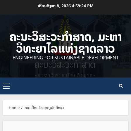
Skip
ເດືອນສິງຫາ 8, 2026
4:59:24 PM
to
content
ຄະນະວິສະວະກຳສາດ, ມະຫາ
ວິທະຍາໄລແຫ່ງຊາດລາວ
ENGINEERING FOR SUSTAINABLE DEVELOPMENT
Primary
Menu
Home
ການເຄື່ອນໄຫວຂອງນັກສຶກສາ