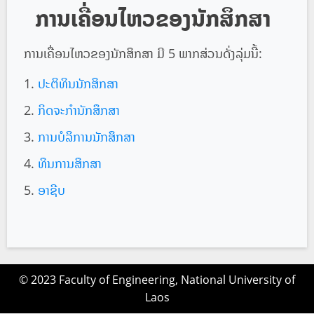
ການເຄື່ອນໄຫວຂອງນັກສຶກສາ
ການເຄື່ອນໄຫວຂອງນັກສຶກສາ ມີ 5 ພາກສ່ວນດັ່ງລຸ່ມນີ້:
ປະຕິທິນນັກສຶກສາ
ກິດຈະກຳນັກສຶກສາ
ການບໍລິການນັກສຶກສາ
ທຶນການສຶກສາ
ອາຊີບ
© 2023 Faculty of Engineering, National University of
Laos