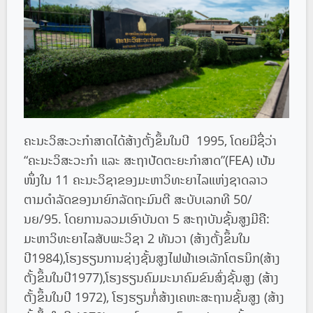
ຄະນະວິສະວະກຳສາດໄດ້ສ້າງຕັ້ງຂຶ້ນໃນປີ 1995, ໂດຍມີຊື່ວ່າ
“ຄະນະວິສະວະກໍາ ແລະ ສະຖາປັດຕະຍະກໍາສາດ”(FEA) ເປັນ
ໜຶ່ງໃນ 11 ຄະນະວິຊາຂອງມະຫາວິທະຍາໄລແຫ່ງຊາດລາວ
ຕາມດໍາລັດຂອງນາຍົກລັດຖະມົນຕີ ສະບັບເລກທີ 50/
ນຍ/95. ໂດຍການລວມເອົາບັນດາ 5 ສະຖາບັນຊັ້ນສູງມີຄື:
ມະຫາວິທະຍາໄລສັບພະວິຊາ 2 ທັນວາ (ສ້າງຕັ້ງຂຶ້ນໃນ
ປີ1984),ໂຮງຮຽນການຊ່າງຊັ້ນສູງໄຟຟ້າເອເລັກໂຕຣນິກ(ສ້າງ
ຕັ້ງຂຶ້ນໃນປີ1977),ໂຮງຮຽນຄົມມະນາຄົມຂົນສົ່ງຊັ້ນສູງ (ສ້າງ
ຕັ້ງຂຶ້ນໃນປີ 1972), ໂຮງຮຽນກໍ່ສ້າງເຄຫະສະຖານຊັ້ນສູງ (ສ້າງ