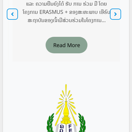
ແລະ ຄວາມຍືນຍົງໄດ້ ຮັບ ການ ຮ່ວມ ມື ໂດຍ
(
ໂຄງການ ERASMUS + ຂອງສະຫະພາບ ເອີຣົບ
ວ
ສະຖາບັນຂອງເຈົ້າມີສ່ວນຮ່ວມໃນໂຄງການ…
Read More