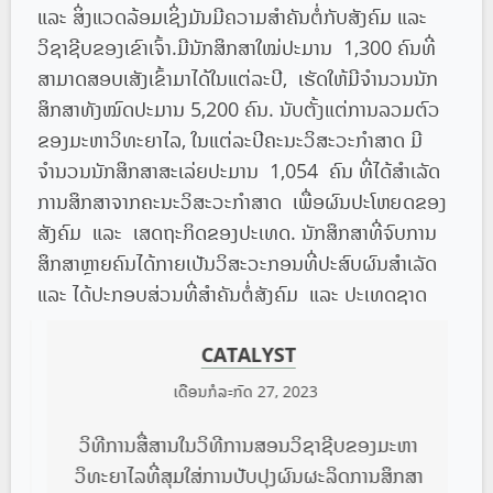
ແລະ ສິ່ງແວດລ້ອມເຊິ່ງມັນມີຄວາມສໍາຄັນຕໍ່ກັບສັງຄົມ ແລະ
ວິຊາຊີບຂອງເຂົາເຈົ້າ.ມີນັກສຶກສາໃໝ່ປະມານ 1,300 ຄົນທີ່
ສາມາດສອບເສັງເຂົ້າມາໄດ້ໃນແຕ່ລະປີ, ເຮັດໃຫ້ມີຈຳນວນນັກ
ສຶກສາທັງໝົດປະມານ 5,200 ຄົນ. ນັບຕັ້ງແຕ່ການລວມຕົວ
ຂອງມະຫາວິທະຍາໄລ, ໃນແຕ່ລະປີຄະນະວິສະວະກຳສາດ ມີ
ຈຳນວນນັກສຶກສາສະເລ່ຍປະມານ 1,054 ຄົນ ທີ່ໄດ້ສຳເລັດ
ການສຶກສາຈາກຄະນະວິສະວະກໍາສາດ ເພື່ອຜົນປະໂຫຍດຂອງ
ສັງຄົມ ແລະ ເສດຖະກິດຂອງປະເທດ. ນັກສຶກສາທີ່ຈົບການ
ສຶກສາຫຼາຍຄົນໄດ້ກາຍເປັນວິສະວະກອນທີ່ປະສົບຜົນສໍາເລັດ
ແລະ ໄດ້ປະກອບສ່ວນທີ່ສໍາຄັນຕໍ່ສັງຄົມ ແລະ ປະເທດຊາດ
CATALYST
ເດືອນກໍລະກົດ 27, 2023
ວິທີການສື່ສານໃນວິທີການສອນວິຊາຊີບຂອງມະຫາ
ວິທະຍາໄລທີ່ສຸມໃສ່ການປັບປຸງຜົນຜະລິດການສຶກສາ