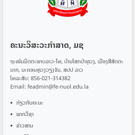
ຄະນະວິສະວະກຳສາດ, ມຊ
ຖະໜົນມິດຕະພາບລາວ-ໄທ, ບ້ານໂສກປ່າຫຼວງ, ເມືອງສີສັດຕະ
ນາກ, ນະຄອນຫຼວງວຽງຈັນ, ສປປ ລາວ
ໂທລະສັບ: 856-021-314382
Email:
feadmin@fe-nuol.edu.la
ກ່ຽວກັບຄະນະ
ພາກວິຊາ
ຂ່າວສານ