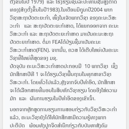
ຕັ້ງຂຶ້ນໃນປີ 1979) ແລະ ໂຮງຮຽນຊົນລະປະທານຊັ້ນສູງຕາດ
ທອງ(ສ້າງຕັ້ງຂຶ້ນໃນປີ1983).ໃນເດືອນມິຖຸນາປີ2004 ພາກ
ວິຊາສະຖາປັດຕະຍະກໍາ, ໜຶ່ງໃນເຈັດພາກວິຊາ ຂອງຄະນະວິສະ
ວະກໍາ ແລະ ສະຖາປັດຕະຍະກໍາສາດ, ໄດ້ແຍກອອກຈາກ ຄະນະ
ວິສະວະກໍາ ແລະ ສະຖາປັດຕະຍະກໍາສາດ ມາເປັນຄະນະສະຖາ
ປັດຕະຍາກຳສາດ. ຕໍ່ມາ FEAໄດ້ປ່ຽນຊື່ມາເປັນຄະນະ
ວິສະວະກຳສາດ(FEN). ຈາກນັ້ນ, ຄວສ ໄດ້ເຕີບໃຫຍ່ເປັນຄະນະ
ວິຊາທີ່ໃຫຍ່ທີ່ສຸດຂອງ ມຊ.
ປັດຈຸບັນ ຄະນະວິສະວະກຳສາດປະກອບມີ 10 ພາກວິຊາ ເຊິ່ງ
ນັກສຶກສາປີທີ 1 ຈະໄດ້ຮຽນວິຊາພື້ນຖານໃນທຸກສາຂາວິຊາ
ວິສະວະກຳ. ໂດຍທົ່ວໄປແລ້ວ,ຫຼັງຈາກຈົບປີທໍາອິດ, ນັກສຶກສາ
ຈະໄດ້ເລືອກສາຍທີ່ນອນໃນສິບຫົກວິຊາຮຽນ ໂດຍອີງໃສ່ຄວາມ
ມັກ ແລະ ຜົນການຮຽນໃນປີທໍາອິດຂອງເຂົາເຈົ້າ.
ນອກຈາກຫຼັກສູດການຮຽນການສອນກ່ຽວກັບວິຊາວິສະວະກຳ
ແລ້ວ, ຄະນະວິຊາຍັງໄດ້ໃຫ້ນັກສຶກສາມີຄວາມຮູ້ທາງພາກ
ປະຕິບັດ ພ້ອມທັງປູກຈິດສໍານຶກກ່ຽວກັບບັນຫາສັງຄົມ