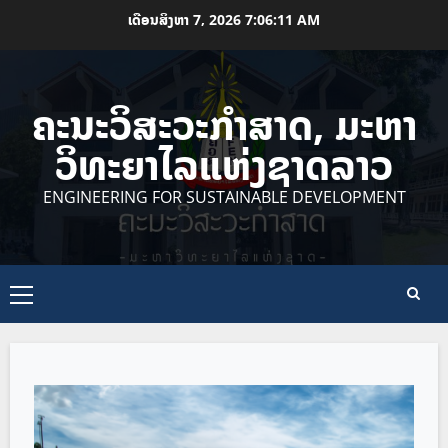
Skip
ເດືອນສິງຫາ 7, 2026
7:06:11 AM
to
content
ຄະນະວິສະວະກຳສາດ, ມະຫາ
ວິທະຍາໄລແຫ່ງຊາດລາວ
ENGINEERING FOR SUSTAINABLE DEVELOPMENT
Primary
Menu