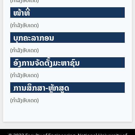
ໜ້າທີ່
(ກໍາລັງອັບເດດ)
ບຸກຄະລາກອນ
(ກໍາລັງອັບເດດ)
ອົງການຈັດຕັ້ງມະຫາຊົນ
(ກໍາລັງອັບເດດ)
ການສຶກສາ-ຫຼັກສູດ
(ກໍາລັງອັບເດດ)