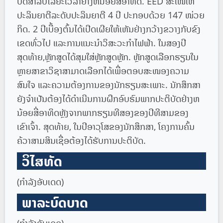
ບັດສໍາລັບໄລຍະເວລາຢ່າງຫນ້ອຍສີ່ອາທິດ. EED ສະເໜີໃຫ້
ປະລິນຍາຕີລະດັບປະລິນຍາຕີ 4 ປີ ປະກອບດ້ວຍ 147 ໜ່ວຍ
ກິດ. 2 ປີ​ເບື້ອງ​ຕົ້ນ​ໄດ້​ເປີດ​ເຜີຍ​ໃຫ້​ເຫັນ​ຢ່າງ​ກວ້າງ​ຂວາງ​ກັບ​ຂົງ​
ເຂດ​ທົ່ວ​ໄປ ແລະ​ການ​ແນະ​ນຳ​ວິ​ສະ​ວະ​ກຳ​ໄຟ​ຟ້າ. ໃນສອງປີ
ສຸດທ້າຍ,ຫຼັກສູດໄດ້ສຸມໃສ່ຫຼັກສູດຫຼັກ. ຫຼັກສູດເລືອກຮຽນໃນ
ຫຼາຍສາຂາວິຊາສາມາດເລືອກໄດ້ເພື່ອຕອບສະໜອງຄວາມ
ສົນໃຈ ແລະຄວາມຕ້ອງການຂອງນັກຮຽນສະເພາະ. ນັກສຶກສາ
ຍັງຈໍາເປັນຕ້ອງໄດ້ດໍາເນີນການຝຶກອົບຮົມພາກປະຕິບັດຢ່າງຫ
ນ້ອຍສີ່ອາທິດຫຼັງຈາກພາກຮຽນທີສອງຂອງປີທີສາມຂອງ
ເຂົາເຈົ້າ. ສຸດທ້າຍ, ໃນປີອາວຸໂສຂອງນັກສຶກສາ, ໂຄງການຄົ້ນ
ຄ້ວາສາມສິນເຊື່ອຕ້ອງໄດ້ຮັບການປະຕິບັດ.
ວິໄສທັດ
(ກໍາລັງອັບເດດ)
ພາລະບົດບາດ
(ກໍາລັງອັບເດດ)