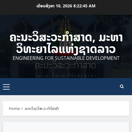
Skip
ເດືອນສິງຫາ 10, 2026
8:22:46 AM
to
content
ຄະນະວິສະວະກຳສາດ, ມະຫາ
ວິທະຍາໄລແຫ່ງຊາດລາວ
ENGINEERING FOR SUSTAINABLE DEVELOPMENT
Primary
Menu
Home
ພາກວິຊາວິສະວະກຳໄຟຟ້າ