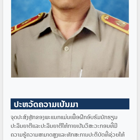
ປະຫວັດຄວາມເປັນມາ
ຈຸດປະສົງຫຼັກຂອງພະແນກແມ່ນເພື່ອຝຶກອົບຮົມນັກຮຽນ
ປະລິນຍາຕີແລະປະລິນຍາຕີໃຫ້ກາຍເປັນວິສະວະກອນທີ່ມີ
ຄວາມຮູ້ຄວາມສາມາດສູງແລະທັກສະການປະຕິບັດທີ່ຊ່ວຍໃຫ້