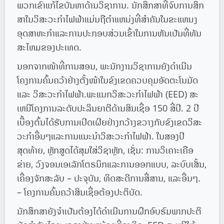
ພວກເຂົາແກ້ໄຂບັນຫາດ້ານວິຊາການ. ນັກສຶກສາທີ່ຈົບການສຶກ
ສາໃນວິສະວະກໍາໄຟຟ້າແມ່ນຖືຕໍາແຫນ່ງທີ່ສໍາຄັນໃນຂະແຫນງ
ອຸດສາຫະກໍາແລະການປະກອບສ່ວນເຂົ້າໃນການຫັນເປັນທີ່ທັນ
ສະໄຫມຂອງປະເທດ.
ນອກ​ຈາກ​ໜ້າ​ທີ່​ການ​ສອນ, ພະນັກງານ​ວິຊາ​ການ​ຍັງ​ດຳ​ເນີນ​
ໂຄງການ​ຄົ້ນຄວ້າ​ຢ່າງ​ຕັ້ງໜ້າ​ໃນ​ຂົງ​ເຂດ​ຄວບ​ຄຸມ​ອັດ​ຕະ​ໂນ​ມັດ ​
ແລະ ວິສະວະກຳ​ໄຟຟ້າ.ພະແນກວິສະວະກໍາໄຟຟ້າ (EED) ສະ
ເຫນີໂຄງການລະດັບປະລິນຍາຕີດ້ານສິນເຊື່ອ 150 ສີ່ປີ. 2 ປີ​
ເບື້ອງ​ຕົ້ນ​ໄດ້ຮັບ​ການ​ເປີດ​ເຜີຍ​ຢ່າງ​ກວ້າງ​ຂວາງ​ກັບ​ຂົງ​ເຂດ​ວິ​ສະ​
ວະ​ກໍາ​ອື່ນໆ​ແລະ​ການ​ແນະ​ນໍາ​ວິ​ສະ​ວະ​ກໍາ​ໄຟ​ຟ້າ​. ໃນສອງປີ
ສຸດທ້າຍ, ຫຼັກສູດໄດ້ສຸມໃສ່ວິຊາຫຼັກ, ເຊັ່ນ: ການວິເຄາະເຄືອ
ຂ່າຍ, ວົງຈອນເອເລັກໂຕຣນິກແລະການອອກແບບ, ລະບົບເສັ້ນ,
ເຄື່ອງຈັກສະລັບ – ປະຈຸບັນ, ທິດສະດີການສື່ສານ, ແລະອື່ນໆ.
– ໂຄງການຄົ້ນຄວ້າສິນເຊື່ອຕ້ອງປະຕິບັດ.
ນັກສຶກສາຍັງຈໍາເປັນຕ້ອງໄດ້ດໍາເນີນການຝຶກອົບຮົມພາກປະຕິ