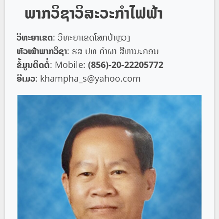
ພາກວິຊາວິສະວະກຳໄຟຟ້າ
ວິທະຍາເຂດ
: ວິທະຍາເຂດໂສກປ່າຫຼວງ
ຫົວໜ້າພາກວິຊາ
: ຮສ ປທ ຄຳຜາ ສີຫານະຄອນ
ຂໍ້ມູນຕິດຕໍ່
: Mobile:
(856)-20-22205772
ອີເມວ
:
khampha_s@yahoo.com