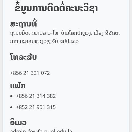
ຂໍ້ມູນການຕິດຕໍ່ຄະນະວິຊາ
ສະຖານທີ່
ຖະນົນມິດຕະພາບລາວ-ໄທ, ບ້ານໂສກປ່າຫຼວງ, ເມືອງ ສີສັດຕະ
ນາກ ນະຄອນຫຼວງວຽງຈັນ ສປປ.ລາວ
ໂທລະສັບ
+856 21 321 072
ແຟັກ
+856 21 314 382
+852 21 951 315
ອີເມວ
admin_fe@fe-nuol.edu.la