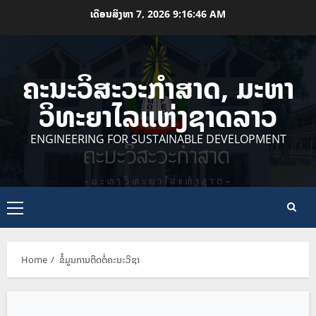
Skip
ເດືອນສິງຫາ 7, 2026
9:16:46 AM
to
content
ຄະນະວິສະວະກຳສາດ, ມະຫາ
ວິທະຍາໄລແຫ່ງຊາດລາວ
ENGINEERING FOR SUSTAINABLE DEVELOPMENT
Primary
Menu
Home
ຂໍ້ມູນການຕິດຕໍ່ຄະນະວິຊາ