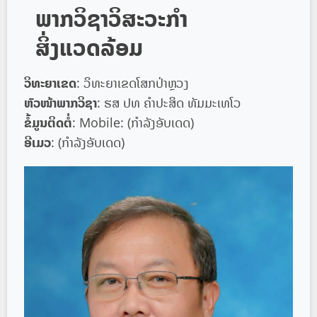
ພາກວິຊາວິສະວະກຳ
ສິ່ງແວດລ້ອມ
ວິທະຍາເຂດ
: ວິທະຍາເຂດໂສກປ່າຫຼວງ
ຫົວໜ້າພາກວິຊາ
: ຮສ ປທ ຄຳປະສິດ ທັມມະເທໂວ
ຂໍ້ມູນຕິດຕໍ່
: Mobile: (ກໍາລັງອັບເດດ)
ອີເມວ
: (ກໍາລັງອັບເດດ)