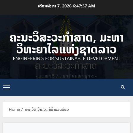
Skip
ເດືອນສິງຫາ 7, 2026
6:47:37 AM
to
content
ຄະນະວິສະວະກຳສາດ, ມະຫາ
ວິທະຍາໄລແຫ່ງຊາດລາວ
ENGINEERING FOR SUSTAINABLE DEVELOPMENT
Primary
Menu
Home
ພາກວິຊາວິສະວະກຳສິ່ງແວດລ້ອມ