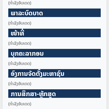
(ກໍາລັງອັບເດດ)
ພາລະບົດບາດ
(ກໍາລັງອັບເດດ)
ໜ້າທີ່
(ກໍາລັງອັບເດດ)
ບຸກຄະລາກອນ
(ກໍາລັງອັບເດດ)
ອົງການຈັດຕັ້ງມະຫາຊົນ
(ກໍາລັງອັບເດດ)
ການສຶກສາ-ຫຼັກສູດ
(ກໍາລັງອັບເດດ)