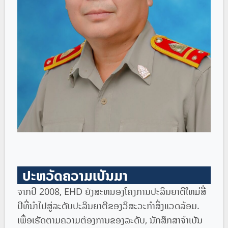
ປະຫວັດຄວາມເປັນມາ
ຈາກປີ 2008, EHD ຍັງສະຫນອງໂຄງການປະລິນຍາຕີໃຫມ່ສີ່
ປີທີ່ນໍາໄປສູ່ລະດັບປະລິນຍາຕີຂອງວິສະວະກໍາສິ່ງແວດລ້ອມ.
ເພື່ອ​ເຮັດ​ຕາມ​ຄວາມ​ຕ້ອງ​ການ​ຂອງ​ລະ​ດັບ​, ນັກ​ສຶກ​ສາ​ຈໍາ​ເປັນ​