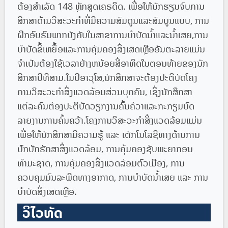
ຕ້ອງ​ສໍາ​ເລັດ 148 ຫຼັກ​ສູດ​ເຄຣ​ດິດ​. ເພື່ອໃຫ້ນັກຮຽນຈົບການ
ສຶກສາດ້ານວິສະວະກໍາທີ່ມີຄວາມສົມດູນແລະສົມບູນແບບ, ການ
ຝຶກອົບຮົມພາກບັງຄັບໃນສາຂາການບໍາບັດນ້ໍາແລະນ້ໍາເສຍ,ການ
ບໍາບັດຂີ້ເຫຍື້ອແລະການຄຸ້ມຄອງສິ່ງເສດເຫຼືອອັນຕະລາຍແມ່ນ
ຈໍາເປັນຕ້ອງໃຊ້ເວລາຢ່າງຫນ້ອຍສີ່ອາທິດໃນຕອນທ້າຍຂອງນັກ
ສຶກສາປີທີສາມ.ໃນປີອາວຸໂສ,ນັກສຶກສາຈະຕ້ອງປະຕິບັດໂຄງ
ການວິສະວະກໍາສິ່ງແວດລ້ອມສ່ວນບຸກຄົນ, ເຊິ່ງນັກສຶກສາ
ແຕ່ລະຄົນຕ້ອງປະຕິບັດວຽກງານຄົ້ນຄ້ວາແລະກະກຽມບົດ
ລາຍງານການຄົ້ນຄວ້າ.ໂຄງການວິສະວະກຳສິ່ງແວດລ້ອມແມ່ນ
ເພື່ອໃຫ້ນັກສຶກສາມີຄວາມຮູ້ ແລະ ເຕັກໂນໂລຊີທາງດ້ານການ
ປົກປັກຮັກສາສິ່ງແວດລ້ອມ, ການຄຸ້ມຄອງຊັບພະຍາກອນ
ທຳມະຊາດ, ການຄຸ້ມຄອງສິ່ງແວດລ້ອມຕົວເມືອງ, ການ
ຄວບຄຸມມົນລະພິດທາງອາກາດ, ການບຳບັດນ້ຳເສຍ ແລະ ການ
ບຳບັດສິ່ງເສດເຫຼືອ.
ວິໄວທັດ